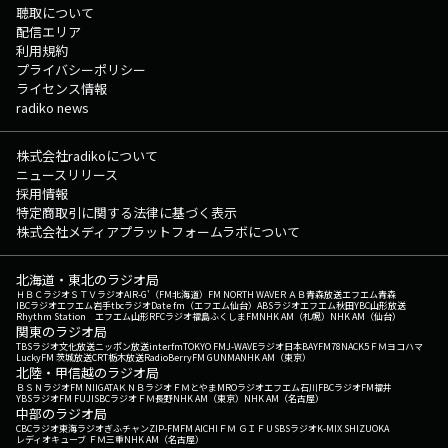
聴取について
配信エリア
利用規約
プライバシーポリシー
ライセンス情報
radiko news
株式会社radikoについて
ニュースリリース
採用情報
特定商取引に関する法律に基づく表示
株式会社メディアプラットフォームラボについて
北海道・東北のラジオ局
ＨＢＣラジオ
ＳＴＶラジオ
AIR-G'（FM北海道）
FM NORTH WAVE
ＲＡＢ青森放送
エフエム青森
IBCラジオ
エフエム岩手
tbcラジオ
Date fm（エフエム仙台）
ABSラジオ
エフエム秋田
YBC山形放送
Rhythm Station エフエム山形
RFCラジオ福島
ふくしまFM
NHK AM（札幌）
NHK AM（仙台）
関東のラジオ局
TBSラジオ
文化放送
ニッポン放送
interfm
TOKYO FM
J-WAVE
ラジオ日本
BAYFM78
NACK5
ＦＭヨコハマ
LuckyFM 茨城放送
CRT栃木放送
RadioBerry
FM GUNMA
NHK AM（東京）
北陸・甲信越のラジオ局
ＢＳＮラジオ
FM NIIGATA
ＫＮＢラジオ
ＦＭとやま
MROラジオ
エフエム石川
FBCラジオ
FM福井
YBSラジオ
FM FUJI
SBCラジオ
ＦＭ長野
NHK AM（東京）
NHK AM（名古屋）
中部のラジオ局
CBCラジオ
東海ラジオ
ぎふチャン
ZIP-FM
FM AICHI
ＦＭ ＧＩＦＵ
SBSラジオ
K-MIX SHIZUOKA
レディオキューブ ＦＭ三重
NHK AM（名古屋）