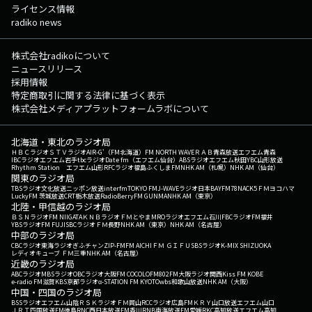
ライセンス情報
radiko news
株式会社radikoについて
ニュースリリース
採用情報
特定商取引に関する法律に基づく表示
株式会社メディアプラットフォームラボについて
北海道・東北のラジオ局
ＨＢＣラジオ
ＳＴＶラジオ
AIR-G'（FM北海道）
FM NORTH WAVE
ＲＡＢ青森放送
エフエム青森
IBCラジオ
エフエム岩手
tbcラジオ
Date fm（エフエム仙台）
ABSラジオ
エフエム秋田
YBC山形放送
Rhythm Station エフエム山形
RFCラジオ福島
ふくしまFM
NHK AM（札幌）
NHK AM（仙台）
関東のラジオ局
TBSラジオ
文化放送
ニッポン放送
interfm
TOKYO FM
J-WAVE
ラジオ日本
BAYFM78
NACK5
ＦＭヨコハマ
LuckyFM 茨城放送
CRT栃木放送
RadioBerry
FM GUNMA
NHK AM（東京）
北陸・甲信越のラジオ局
ＢＳＮラジオ
FM NIIGATA
ＫＮＢラジオ
ＦＭとやま
MROラジオ
エフエム石川
FBCラジオ
FM福井
YBSラジオ
FM FUJI
SBCラジオ
ＦＭ長野
NHK AM（東京）
NHK AM（名古屋）
中部のラジオ局
CBCラジオ
東海ラジオ
ぎふチャン
ZIP-FM
FM AICHI
ＦＭ ＧＩＦＵ
SBSラジオ
K-MIX SHIZUOKA
レディオキューブ ＦＭ三重
NHK AM（名古屋）
近畿のラジオ局
ABCラジオ
MBSラジオ
OBCラジオ大阪
FM COCOLO
FM802
FM大阪
ラジオ関西
Kiss FM KOBE
e-radio FM滋賀
KBS京都ラジオ
α-STATION FM KYOTO
wbs和歌山放送
NHK AM（大阪）
中国・四国のラジオ局
BSSラジオ
エフエム山陰
ＲＳＫラジオ
ＦＭ岡山
RCCラジオ
広島FM
ＫＲＹ山口放送
エフエム山口
ＪＲＴ四国放送
FM徳島
RNC西日本放送
FM香川
RNB南海放送
FM愛媛
RKC高知放送
エフエム高知