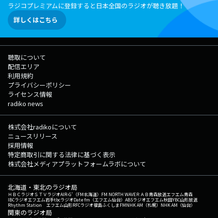
ラジコプレミアムに登録すると日本全国のラジオが聴き放題！
詳しくはこちら
聴取について
配信エリア
利用規約
プライバシーポリシー
ライセンス情報
radiko news
株式会社radikoについて
ニュースリリース
採用情報
特定商取引に関する法律に基づく表示
株式会社メディアプラットフォームラボについて
北海道・東北のラジオ局
ＨＢＣラジオ
ＳＴＶラジオ
AIR-G'（FM北海道）
FM NORTH WAVE
ＲＡＢ青森放送
エフエム青森
IBCラジオ
エフエム岩手
tbcラジオ
Date fm（エフエム仙台）
ABSラジオ
エフエム秋田
YBC山形放送
Rhythm Station エフエム山形
RFCラジオ福島
ふくしまFM
NHK AM（札幌）
NHK AM（仙台）
関東のラジオ局