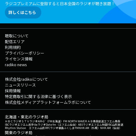
ラジコプレミアムに登録すると日本全国のラジオが聴き放題！
詳しくはこちら
聴取について
配信エリア
利用規約
プライバシーポリシー
ライセンス情報
radiko news
株式会社radikoについて
ニュースリリース
採用情報
特定商取引に関する法律に基づく表示
株式会社メディアプラットフォームラボについて
北海道・東北のラジオ局
ＨＢＣラジオ
ＳＴＶラジオ
AIR-G'（FM北海道）
FM NORTH WAVE
ＲＡＢ青森放送
エフエム青森
IBCラジオ
エフエム岩手
tbcラジオ
Date fm（エフエム仙台）
ABSラジオ
エフエム秋田
YBC山形放送
Rhythm Station エフエム山形
RFCラジオ福島
ふくしまFM
NHK AM（札幌）
NHK AM（仙台）
関東のラジオ局