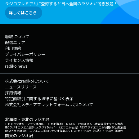
ラジコプレミアムに登録すると日本全国のラジオが聴き放題！
詳しくはこちら
聴取について
配信エリア
利用規約
プライバシーポリシー
ライセンス情報
radiko news
株式会社radikoについて
ニュースリリース
採用情報
特定商取引に関する法律に基づく表示
株式会社メディアプラットフォームラボについて
北海道・東北のラジオ局
ＨＢＣラジオ
ＳＴＶラジオ
AIR-G'（FM北海道）
FM NORTH WAVE
ＲＡＢ青森放送
エフエム青森
IBCラジオ
エフエム岩手
tbcラジオ
Date fm（エフエム仙台）
ABSラジオ
エフエム秋田
YBC山形放送
Rhythm Station エフエム山形
RFCラジオ福島
ふくしまFM
NHK AM（札幌）
NHK AM（仙台）
関東のラジオ局