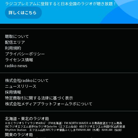
ラジコプレミアムに登録すると日本全国のラジオが聴き放題！
詳しくはこちら
聴取について
配信エリア
利用規約
プライバシーポリシー
ライセンス情報
radiko news
株式会社radikoについて
ニュースリリース
採用情報
特定商取引に関する法律に基づく表示
株式会社メディアプラットフォームラボについて
北海道・東北のラジオ局
ＨＢＣラジオ
ＳＴＶラジオ
AIR-G'（FM北海道）
FM NORTH WAVE
ＲＡＢ青森放送
エフエム青森
IBCラジオ
エフエム岩手
tbcラジオ
Date fm（エフエム仙台）
ABSラジオ
エフエム秋田
YBC山形放送
Rhythm Station エフエム山形
RFCラジオ福島
ふくしまFM
NHK AM（札幌）
NHK AM（仙台）
関東のラジオ局