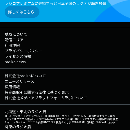
ラジコプレミアムに登録すると日本全国のラジオが聴き放題！
詳しくはこちら
聴取について
配信エリア
利用規約
プライバシーポリシー
ライセンス情報
radiko news
株式会社radikoについて
ニュースリリース
採用情報
特定商取引に関する法律に基づく表示
株式会社メディアプラットフォームラボについて
北海道・東北のラジオ局
ＨＢＣラジオ
ＳＴＶラジオ
AIR-G'（FM北海道）
FM NORTH WAVE
ＲＡＢ青森放送
エフエム青森
IBCラジオ
エフエム岩手
tbcラジオ
Date fm（エフエム仙台）
ABSラジオ
エフエム秋田
YBC山形放送
Rhythm Station エフエム山形
RFCラジオ福島
ふくしまFM
NHK AM（札幌）
NHK AM（仙台）
関東のラジオ局