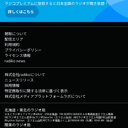
ラジコプレミアムに登録すると日本全国のラジオが聴き放題！
詳しくはこちら
聴取について
配信エリア
利用規約
プライバシーポリシー
ライセンス情報
radiko news
株式会社radikoについて
ニュースリリース
採用情報
特定商取引に関する法律に基づく表示
株式会社メディアプラットフォームラボについて
北海道・東北のラジオ局
ＨＢＣラジオ
ＳＴＶラジオ
AIR-G'（FM北海道）
FM NORTH WAVE
ＲＡＢ青森放送
エフエム青森
IBCラジオ
エフエム岩手
tbcラジオ
Date fm（エフエム仙台）
ABSラジオ
エフエム秋田
YBC山形放送
Rhythm Station エフエム山形
RFCラジオ福島
ふくしまFM
NHK AM（札幌）
NHK AM（仙台）
関東のラジオ局