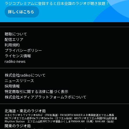
ラジコプレミアムに登録すると日本全国のラジオが聴き放題！
詳しくはこちら
聴取について
配信エリア
利用規約
プライバシーポリシー
ライセンス情報
radiko news
株式会社radikoについて
ニュースリリース
採用情報
特定商取引に関する法律に基づく表示
株式会社メディアプラットフォームラボについて
北海道・東北のラジオ局
ＨＢＣラジオ
ＳＴＶラジオ
AIR-G'（FM北海道）
FM NORTH WAVE
ＲＡＢ青森放送
エフエム青森
IBCラジオ
エフエム岩手
tbcラジオ
Date fm（エフエム仙台）
ABSラジオ
エフエム秋田
YBC山形放送
Rhythm Station エフエム山形
RFCラジオ福島
ふくしまFM
NHK AM（札幌）
NHK AM（仙台）
関東のラジオ局