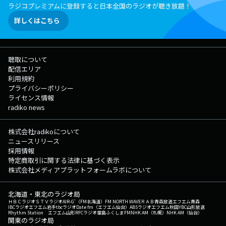
ラジコプレミアムに登録すると日本全国のラジオが聴き放題！
詳しくはこちら
聴取について
配信エリア
利用規約
プライバシーポリシー
ライセンス情報
radiko news
株式会社radikoについて
ニュースリリース
採用情報
特定商取引に関する法律に基づく表示
株式会社メディアプラットフォームラボについて
北海道・東北のラジオ局
ＨＢＣラジオ
ＳＴＶラジオ
AIR-G'（FM北海道）
FM NORTH WAVE
ＲＡＢ青森放送
エフエム青森
IBCラジオ
エフエム岩手
tbcラジオ
Date fm（エフエム仙台）
ABSラジオ
エフエム秋田
YBC山形放送
Rhythm Station エフエム山形
RFCラジオ福島
ふくしまFM
NHK AM（札幌）
NHK AM（仙台）
関東のラジオ局