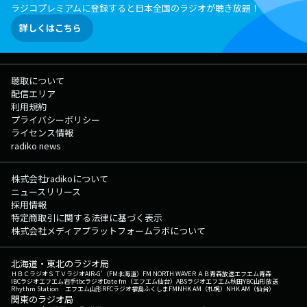
ラジコプレミアムに登録すると日本全国のラジオが聴き放題！
詳しくはこちら
聴取について
配信エリア
利用規約
プライバシーポリシー
ライセンス情報
radiko news
株式会社radikoについて
ニュースリリース
採用情報
特定商取引に関する法律に基づく表示
株式会社メディアプラットフォームラボについて
北海道・東北のラジオ局
ＨＢＣラジオ
ＳＴＶラジオ
AIR-G'（FM北海道）
FM NORTH WAVE
ＲＡＢ青森放送
エフエム青森
IBCラジオ
エフエム岩手
tbcラジオ
Date fm（エフエム仙台）
ABSラジオ
エフエム秋田
YBC山形放送
Rhythm Station エフエム山形
RFCラジオ福島
ふくしまFM
NHK AM（札幌）
NHK AM（仙台）
関東のラジオ局