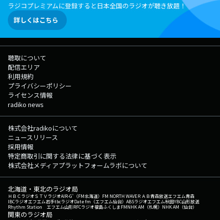
ラジコプレミアムに登録すると日本全国のラジオが聴き放題！
詳しくはこちら
聴取について
配信エリア
利用規約
プライバシーポリシー
ライセンス情報
radiko news
株式会社radikoについて
ニュースリリース
採用情報
特定商取引に関する法律に基づく表示
株式会社メディアプラットフォームラボについて
北海道・東北のラジオ局
ＨＢＣラジオ
ＳＴＶラジオ
AIR-G'（FM北海道）
FM NORTH WAVE
ＲＡＢ青森放送
エフエム青森
IBCラジオ
エフエム岩手
tbcラジオ
Date fm（エフエム仙台）
ABSラジオ
エフエム秋田
YBC山形放送
Rhythm Station エフエム山形
RFCラジオ福島
ふくしまFM
NHK AM（札幌）
NHK AM（仙台）
関東のラジオ局