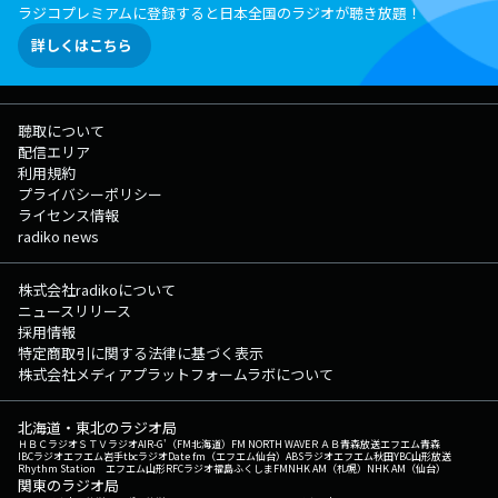
ラジコプレミアムに登録すると日本全国のラジオが聴き放題！
詳しくはこちら
聴取について
配信エリア
利用規約
プライバシーポリシー
ライセンス情報
radiko news
株式会社radikoについて
ニュースリリース
採用情報
特定商取引に関する法律に基づく表示
株式会社メディアプラットフォームラボについて
北海道・東北のラジオ局
ＨＢＣラジオ
ＳＴＶラジオ
AIR-G'（FM北海道）
FM NORTH WAVE
ＲＡＢ青森放送
エフエム青森
IBCラジオ
エフエム岩手
tbcラジオ
Date fm（エフエム仙台）
ABSラジオ
エフエム秋田
YBC山形放送
Rhythm Station エフエム山形
RFCラジオ福島
ふくしまFM
NHK AM（札幌）
NHK AM（仙台）
関東のラジオ局