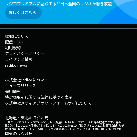
ラジコプレミアムに登録すると日本全国のラジオが聴き放題！
詳しくはこちら
聴取について
配信エリア
利用規約
プライバシーポリシー
ライセンス情報
radiko news
株式会社radikoについて
ニュースリリース
採用情報
特定商取引に関する法律に基づく表示
株式会社メディアプラットフォームラボについて
北海道・東北のラジオ局
ＨＢＣラジオ
ＳＴＶラジオ
AIR-G'（FM北海道）
FM NORTH WAVE
ＲＡＢ青森放送
エフエム青森
IBCラジオ
エフエム岩手
tbcラジオ
Date fm（エフエム仙台）
ABSラジオ
エフエム秋田
YBC山形放送
Rhythm Station エフエム山形
RFCラジオ福島
ふくしまFM
NHK AM（札幌）
NHK AM（仙台）
関東のラジオ局