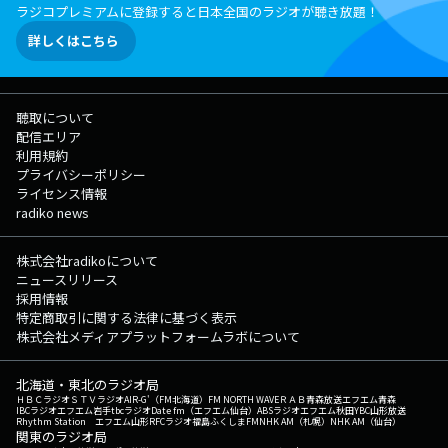
ラジコプレミアムに登録すると日本全国のラジオが聴き放題！
詳しくはこちら
聴取について
配信エリア
利用規約
プライバシーポリシー
ライセンス情報
radiko news
株式会社radikoについて
ニュースリリース
採用情報
特定商取引に関する法律に基づく表示
株式会社メディアプラットフォームラボについて
北海道・東北のラジオ局
ＨＢＣラジオ
ＳＴＶラジオ
AIR-G'（FM北海道）
FM NORTH WAVE
ＲＡＢ青森放送
エフエム青森
IBCラジオ
エフエム岩手
tbcラジオ
Date fm（エフエム仙台）
ABSラジオ
エフエム秋田
YBC山形放送
Rhythm Station エフエム山形
RFCラジオ福島
ふくしまFM
NHK AM（札幌）
NHK AM（仙台）
関東のラジオ局