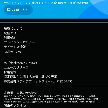
ラジコプレミアムに登録すると日本全国のラジオが聴き放題！
詳しくはこちら
聴取について
配信エリア
利用規約
プライバシーポリシー
ライセンス情報
radiko news
株式会社radikoについて
ニュースリリース
採用情報
特定商取引に関する法律に基づく表示
株式会社メディアプラットフォームラボについて
北海道・東北のラジオ局
ＨＢＣラジオ
ＳＴＶラジオ
AIR-G'（FM北海道）
FM NORTH WAVE
ＲＡＢ青森放送
エフエム青森
IBCラジオ
エフエム岩手
tbcラジオ
Date fm（エフエム仙台）
ABSラジオ
エフエム秋田
YBC山形放送
Rhythm Station エフエム山形
RFCラジオ福島
ふくしまFM
NHK AM（札幌）
NHK AM（仙台）
関東のラジオ局