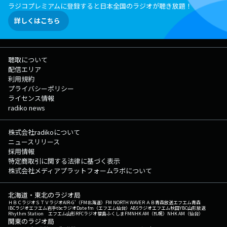
ラジコプレミアムに登録すると日本全国のラジオが聴き放題！
詳しくはこちら
聴取について
配信エリア
利用規約
プライバシーポリシー
ライセンス情報
radiko news
株式会社radikoについて
ニュースリリース
採用情報
特定商取引に関する法律に基づく表示
株式会社メディアプラットフォームラボについて
北海道・東北のラジオ局
ＨＢＣラジオ
ＳＴＶラジオ
AIR-G'（FM北海道）
FM NORTH WAVE
ＲＡＢ青森放送
エフエム青森
IBCラジオ
エフエム岩手
tbcラジオ
Date fm（エフエム仙台）
ABSラジオ
エフエム秋田
YBC山形放送
Rhythm Station エフエム山形
RFCラジオ福島
ふくしまFM
NHK AM（札幌）
NHK AM（仙台）
関東のラジオ局