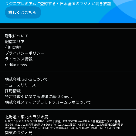
ラジコプレミアムに登録すると日本全国のラジオが聴き放題！
詳しくはこちら
聴取について
配信エリア
利用規約
プライバシーポリシー
ライセンス情報
radiko news
株式会社radikoについて
ニュースリリース
採用情報
特定商取引に関する法律に基づく表示
株式会社メディアプラットフォームラボについて
北海道・東北のラジオ局
ＨＢＣラジオ
ＳＴＶラジオ
AIR-G'（FM北海道）
FM NORTH WAVE
ＲＡＢ青森放送
エフエム青森
IBCラジオ
エフエム岩手
tbcラジオ
Date fm（エフエム仙台）
ABSラジオ
エフエム秋田
YBC山形放送
Rhythm Station エフエム山形
RFCラジオ福島
ふくしまFM
NHK AM（札幌）
NHK AM（仙台）
関東のラジオ局