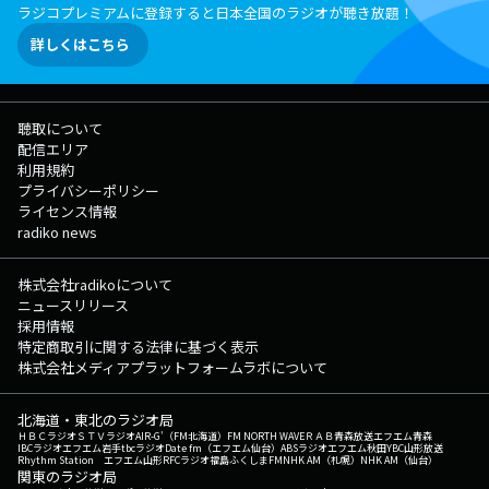
ラジコプレミアムに登録すると日本全国のラジオが聴き放題！
詳しくはこちら
聴取について
配信エリア
利用規約
プライバシーポリシー
ライセンス情報
radiko news
株式会社radikoについて
ニュースリリース
採用情報
特定商取引に関する法律に基づく表示
株式会社メディアプラットフォームラボについて
北海道・東北のラジオ局
ＨＢＣラジオ
ＳＴＶラジオ
AIR-G'（FM北海道）
FM NORTH WAVE
ＲＡＢ青森放送
エフエム青森
IBCラジオ
エフエム岩手
tbcラジオ
Date fm（エフエム仙台）
ABSラジオ
エフエム秋田
YBC山形放送
Rhythm Station エフエム山形
RFCラジオ福島
ふくしまFM
NHK AM（札幌）
NHK AM（仙台）
関東のラジオ局