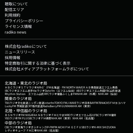
聴取について
配信エリア
利用規約
プライバシーポリシー
ライセンス情報
radiko news
株式会社radikoについて
ニュースリリース
採用情報
特定商取引に関する法律に基づく表示
株式会社メディアプラットフォームラボについて
北海道・東北のラジオ局
ＨＢＣラジオ
ＳＴＶラジオ
AIR-G'（FM北海道）
FM NORTH WAVE
ＲＡＢ青森放送
エフエム青森
IBCラジオ
エフエム岩手
tbcラジオ
Date fm（エフエム仙台）
ABSラジオ
エフエム秋田
YBC山形放送
Rhythm Station エフエム山形
RFCラジオ福島
ふくしまFM
NHK AM（札幌）
NHK AM（仙台）
関東のラジオ局
TBSラジオ
文化放送
ニッポン放送
interfm
TOKYO FM
J-WAVE
ラジオ日本
BAYFM78
NACK5
ＦＭヨコハマ
LuckyFM 茨城放送
CRT栃木放送
RadioBerry
FM GUNMA
NHK AM（東京）
北陸・甲信越のラジオ局
ＢＳＮラジオ
FM NIIGATA
ＫＮＢラジオ
ＦＭとやま
MROラジオ
エフエム石川
FBCラジオ
FM福井
YBSラジオ
FM FUJI
SBCラジオ
ＦＭ長野
NHK AM（東京）
NHK AM（名古屋）
中部のラジオ局
CBCラジオ
東海ラジオ
ぎふチャン
ZIP-FM
FM AICHI
ＦＭ ＧＩＦＵ
SBSラジオ
K-MIX SHIZUOKA
レディオキューブ ＦＭ三重
NHK AM（名古屋）