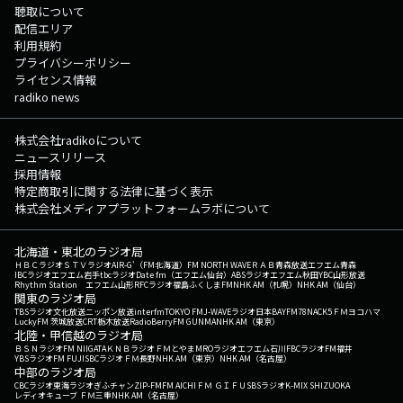
聴取について
配信エリア
利用規約
プライバシーポリシー
ライセンス情報
radiko news
株式会社radikoについて
ニュースリリース
採用情報
特定商取引に関する法律に基づく表示
株式会社メディアプラットフォームラボについて
北海道・東北のラジオ局
ＨＢＣラジオ
ＳＴＶラジオ
AIR-G'（FM北海道）
FM NORTH WAVE
ＲＡＢ青森放送
エフエム青森
IBCラジオ
エフエム岩手
tbcラジオ
Date fm（エフエム仙台）
ABSラジオ
エフエム秋田
YBC山形放送
Rhythm Station エフエム山形
RFCラジオ福島
ふくしまFM
NHK AM（札幌）
NHK AM（仙台）
関東のラジオ局
TBSラジオ
文化放送
ニッポン放送
interfm
TOKYO FM
J-WAVE
ラジオ日本
BAYFM78
NACK5
ＦＭヨコハマ
LuckyFM 茨城放送
CRT栃木放送
RadioBerry
FM GUNMA
NHK AM（東京）
北陸・甲信越のラジオ局
ＢＳＮラジオ
FM NIIGATA
ＫＮＢラジオ
ＦＭとやま
MROラジオ
エフエム石川
FBCラジオ
FM福井
YBSラジオ
FM FUJI
SBCラジオ
ＦＭ長野
NHK AM（東京）
NHK AM（名古屋）
中部のラジオ局
CBCラジオ
東海ラジオ
ぎふチャン
ZIP-FM
FM AICHI
ＦＭ ＧＩＦＵ
SBSラジオ
K-MIX SHIZUOKA
レディオキューブ ＦＭ三重
NHK AM（名古屋）