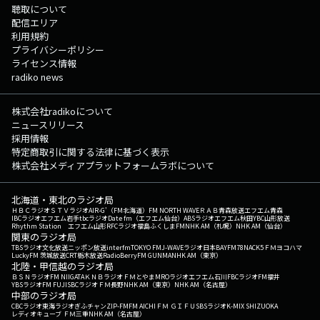
聴取について
配信エリア
利用規約
プライバシーポリシー
ライセンス情報
radiko news
株式会社radikoについて
ニュースリリース
採用情報
特定商取引に関する法律に基づく表示
株式会社メディアプラットフォームラボについて
北海道・東北のラジオ局
ＨＢＣラジオ
ＳＴＶラジオ
AIR-G'（FM北海道）
FM NORTH WAVE
ＲＡＢ青森放送
エフエム青森
IBCラジオ
エフエム岩手
tbcラジオ
Date fm（エフエム仙台）
ABSラジオ
エフエム秋田
YBC山形放送
Rhythm Station エフエム山形
RFCラジオ福島
ふくしまFM
NHK AM（札幌）
NHK AM（仙台）
関東のラジオ局
TBSラジオ
文化放送
ニッポン放送
interfm
TOKYO FM
J-WAVE
ラジオ日本
BAYFM78
NACK5
ＦＭヨコハマ
LuckyFM 茨城放送
CRT栃木放送
RadioBerry
FM GUNMA
NHK AM（東京）
北陸・甲信越のラジオ局
ＢＳＮラジオ
FM NIIGATA
ＫＮＢラジオ
ＦＭとやま
MROラジオ
エフエム石川
FBCラジオ
FM福井
YBSラジオ
FM FUJI
SBCラジオ
ＦＭ長野
NHK AM（東京）
NHK AM（名古屋）
中部のラジオ局
CBCラジオ
東海ラジオ
ぎふチャン
ZIP-FM
FM AICHI
ＦＭ ＧＩＦＵ
SBSラジオ
K-MIX SHIZUOKA
レディオキューブ ＦＭ三重
NHK AM（名古屋）