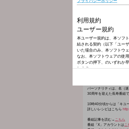
放送局
放送時間
2024年11月8日
番組名
つボイノリオの
世間の出来事、つボイノリ
「いま」そのもの。
一緒に聞き、一緒に番組を
コメントに関する即座のリ
パーソナリティは、名（迷
30周年を迎えた長寿番組
10時40分頃からは「キ
詳しいレシピはこちら
http
番組記事を読む→
こちら
番組「X」アカウントは
こ