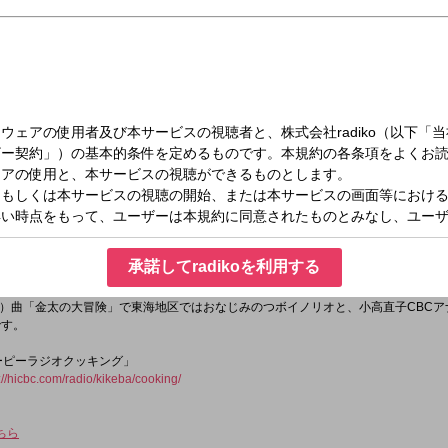
（金）09:00～11:55
聞けば聞くほど
オ自身の体験や、個々人の身の回りの日常など番組で取り上げる話題はすべて、リ
承諾してradikoを利用する
創っていく。送られてくるおたよりは全国から毎日300通余り。
アクションによって、番組はLIVE感あふれる究極の「井戸端会議｣！
）曲「金太の大冒険」で東海地区ではおなじみのつボイノリオと、小高直子CBCア
です。
ユーピーラジオクッキング」
://hicbc.com/radio/kikeba/cooking/
ちら