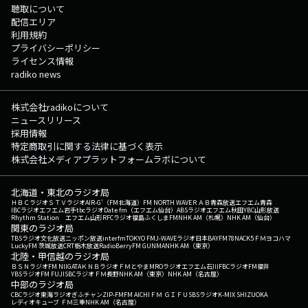
聴取について
配信エリア
利用規約
プライバシーポリシー
ライセンス情報
radiko news
株式会社radikoについて
ニュースリリース
採用情報
特定商取引に関する法律に基づく表示
株式会社メディアプラットフォームラボについて
北海道・東北のラジオ局
ＨＢＣラジオ
ＳＴＶラジオ
AIR-G'（FM北海道）
FM NORTH WAVE
ＲＡＢ青森放送
エフエム青森
IBCラジオ
エフエム岩手
tbcラジオ
Date fm（エフエム仙台）
ABSラジオ
エフエム秋田
YBC山形放送
Rhythm Station エフエム山形
RFCラジオ福島
ふくしまFM
NHK AM（札幌）
NHK AM（仙台）
関東のラジオ局
TBSラジオ
文化放送
ニッポン放送
interfm
TOKYO FM
J-WAVE
ラジオ日本
BAYFM78
NACK5
ＦＭヨコハマ
LuckyFM 茨城放送
CRT栃木放送
RadioBerry
FM GUNMA
NHK AM（東京）
北陸・甲信越のラジオ局
ＢＳＮラジオ
FM NIIGATA
ＫＮＢラジオ
ＦＭとやま
MROラジオ
エフエム石川
FBCラジオ
FM福井
YBSラジオ
FM FUJI
SBCラジオ
ＦＭ長野
NHK AM（東京）
NHK AM（名古屋）
中部のラジオ局
CBCラジオ
東海ラジオ
ぎふチャン
ZIP-FM
FM AICHI
ＦＭ ＧＩＦＵ
SBSラジオ
K-MIX SHIZUOKA
レディオキューブ ＦＭ三重
NHK AM（名古屋）