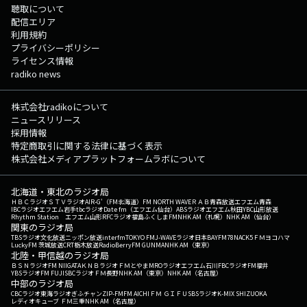
聴取について
配信エリア
利用規約
プライバシーポリシー
ライセンス情報
radiko news
株式会社radikoについて
ニュースリリース
採用情報
特定商取引に関する法律に基づく表示
株式会社メディアプラットフォームラボについて
北海道・東北のラジオ局
ＨＢＣラジオ
ＳＴＶラジオ
AIR-G'（FM北海道）
FM NORTH WAVE
ＲＡＢ青森放送
エフエム青森
IBCラジオ
エフエム岩手
tbcラジオ
Date fm（エフエム仙台）
ABSラジオ
エフエム秋田
YBC山形放送
Rhythm Station エフエム山形
RFCラジオ福島
ふくしまFM
NHK AM（札幌）
NHK AM（仙台）
関東のラジオ局
TBSラジオ
文化放送
ニッポン放送
interfm
TOKYO FM
J-WAVE
ラジオ日本
BAYFM78
NACK5
ＦＭヨコハマ
LuckyFM 茨城放送
CRT栃木放送
RadioBerry
FM GUNMA
NHK AM（東京）
北陸・甲信越のラジオ局
ＢＳＮラジオ
FM NIIGATA
ＫＮＢラジオ
ＦＭとやま
MROラジオ
エフエム石川
FBCラジオ
FM福井
YBSラジオ
FM FUJI
SBCラジオ
ＦＭ長野
NHK AM（東京）
NHK AM（名古屋）
中部のラジオ局
CBCラジオ
東海ラジオ
ぎふチャン
ZIP-FM
FM AICHI
ＦＭ ＧＩＦＵ
SBSラジオ
K-MIX SHIZUOKA
レディオキューブ ＦＭ三重
NHK AM（名古屋）