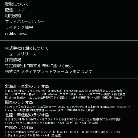
聴取について
配信エリア
利用規約
プライバシーポリシー
ライセンス情報
radiko news
株式会社radikoについて
ニュースリリース
採用情報
特定商取引に関する法律に基づく表示
株式会社メディアプラットフォームラボについて
北海道・東北のラジオ局
ＨＢＣラジオ
ＳＴＶラジオ
AIR-G'（FM北海道）
FM NORTH WAVE
ＲＡＢ青森放送
エフエム青森
IBCラジオ
エフエム岩手
tbcラジオ
Date fm（エフエム仙台）
ABSラジオ
エフエム秋田
YBC山形放送
Rhythm Station エフエム山形
RFCラジオ福島
ふくしまFM
NHK AM（札幌）
NHK AM（仙台）
関東のラジオ局
TBSラジオ
文化放送
ニッポン放送
interfm
TOKYO FM
J-WAVE
ラジオ日本
BAYFM78
NACK5
ＦＭヨコハマ
LuckyFM 茨城放送
CRT栃木放送
RadioBerry
FM GUNMA
NHK AM（東京）
北陸・甲信越のラジオ局
ＢＳＮラジオ
FM NIIGATA
ＫＮＢラジオ
ＦＭとやま
MROラジオ
エフエム石川
FBCラジオ
FM福井
YBSラジオ
FM FUJI
SBCラジオ
ＦＭ長野
NHK AM（東京）
NHK AM（名古屋）
中部のラジオ局
CBCラジオ
東海ラジオ
ぎふチャン
ZIP-FM
FM AICHI
ＦＭ ＧＩＦＵ
SBSラジオ
K-MIX SHIZUOKA
レディオキューブ ＦＭ三重
NHK AM（名古屋）