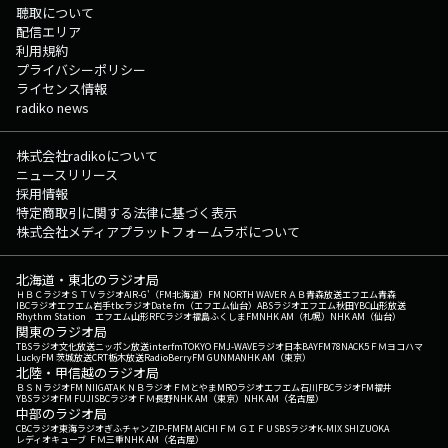
聴取について
配信エリア
利用規約
プライバシーポリシー
ライセンス情報
radiko news
株式会社radikoについて
ニュースリリース
採用情報
特定商取引に関する法律に基づく表示
株式会社メディアプラットフォームラボについて
北海道・東北のラジオ局
ＨＢＣラジオ
ＳＴＶラジオ
AIR-G'（FM北海道）
FM NORTH WAVE
ＲＡＢ青森放送
エフエム青森
IBCラジオ
エフエム岩手
tbcラジオ
Date fm（エフエム仙台）
ABSラジオ
エフエム秋田
YBC山形放送
Rhythm Station エフエム山形
RFCラジオ福島
ふくしまFM
NHK AM（札幌）
NHK AM（仙台）
関東のラジオ局
TBSラジオ
文化放送
ニッポン放送
interfm
TOKYO FM
J-WAVE
ラジオ日本
BAYFM78
NACK5
ＦＭヨコハマ
LuckyFM 茨城放送
CRT栃木放送
RadioBerry
FM GUNMA
NHK AM（東京）
北陸・甲信越のラジオ局
ＢＳＮラジオ
FM NIIGATA
ＫＮＢラジオ
ＦＭとやま
MROラジオ
エフエム石川
FBCラジオ
FM福井
YBSラジオ
FM FUJI
SBCラジオ
ＦＭ長野
NHK AM（東京）
NHK AM（名古屋）
中部のラジオ局
CBCラジオ
東海ラジオ
ぎふチャン
ZIP-FM
FM AICHI
ＦＭ ＧＩＦＵ
SBSラジオ
K-MIX SHIZUOKA
レディオキューブ ＦＭ三重
NHK AM（名古屋）