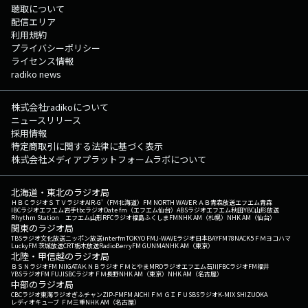
聴取について
配信エリア
利用規約
プライバシーポリシー
ライセンス情報
radiko news
株式会社radikoについて
ニュースリリース
採用情報
特定商取引に関する法律に基づく表示
株式会社メディアプラットフォームラボについて
北海道・東北のラジオ局
ＨＢＣラジオ
ＳＴＶラジオ
AIR-G'（FM北海道）
FM NORTH WAVE
ＲＡＢ青森放送
エフエム青森
IBCラジオ
エフエム岩手
tbcラジオ
Date fm（エフエム仙台）
ABSラジオ
エフエム秋田
YBC山形放送
Rhythm Station エフエム山形
RFCラジオ福島
ふくしまFM
NHK AM（札幌）
NHK AM（仙台）
関東のラジオ局
TBSラジオ
文化放送
ニッポン放送
interfm
TOKYO FM
J-WAVE
ラジオ日本
BAYFM78
NACK5
ＦＭヨコハマ
LuckyFM 茨城放送
CRT栃木放送
RadioBerry
FM GUNMA
NHK AM（東京）
北陸・甲信越のラジオ局
ＢＳＮラジオ
FM NIIGATA
ＫＮＢラジオ
ＦＭとやま
MROラジオ
エフエム石川
FBCラジオ
FM福井
YBSラジオ
FM FUJI
SBCラジオ
ＦＭ長野
NHK AM（東京）
NHK AM（名古屋）
中部のラジオ局
CBCラジオ
東海ラジオ
ぎふチャン
ZIP-FM
FM AICHI
ＦＭ ＧＩＦＵ
SBSラジオ
K-MIX SHIZUOKA
レディオキューブ ＦＭ三重
NHK AM（名古屋）