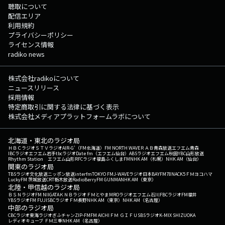
聴取について
配信エリア
利用規約
プライバシーポリシー
ライセンス情報
radiko news
株式会社radikoについて
ニュースリリース
採用情報
特定商取引に関する法律に基づく表示
株式会社メディアプラットフォームラボについて
北海道・東北のラジオ局
ＨＢＣラジオ
ＳＴＶラジオ
AIR-G'（FM北海道）
FM NORTH WAVE
ＲＡＢ青森放送
エフエム青森
IBCラジオ
エフエム岩手
tbcラジオ
Date fm（エフエム仙台）
ABSラジオ
エフエム秋田
YBC山形放送
Rhythm Station エフエム山形
RFCラジオ福島
ふくしまFM
NHK AM（札幌）
NHK AM（仙台）
関東のラジオ局
TBSラジオ
文化放送
ニッポン放送
interfm
TOKYO FM
J-WAVE
ラジオ日本
BAYFM78
NACK5
ＦＭヨコハマ
LuckyFM 茨城放送
CRT栃木放送
RadioBerry
FM GUNMA
NHK AM（東京）
北陸・甲信越のラジオ局
ＢＳＮラジオ
FM NIIGATA
ＫＮＢラジオ
ＦＭとやま
MROラジオ
エフエム石川
FBCラジオ
FM福井
YBSラジオ
FM FUJI
SBCラジオ
ＦＭ長野
NHK AM（東京）
NHK AM（名古屋）
中部のラジオ局
CBCラジオ
東海ラジオ
ぎふチャン
ZIP-FM
FM AICHI
ＦＭ ＧＩＦＵ
SBSラジオ
K-MIX SHIZUOKA
レディオキューブ ＦＭ三重
NHK AM（名古屋）