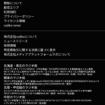
聴取について
配信エリア
利用規約
プライバシーポリシー
ライセンス情報
radiko news
株式会社radikoについて
ニュースリリース
採用情報
特定商取引に関する法律に基づく表示
株式会社メディアプラットフォームラボについて
北海道・東北のラジオ局
ＨＢＣラジオ
ＳＴＶラジオ
AIR-G'（FM北海道）
FM NORTH WAVE
ＲＡＢ青森放送
エフエム青森
IBCラジオ
エフエム岩手
tbcラジオ
Date fm（エフエム仙台）
ABSラジオ
エフエム秋田
YBC山形放送
Rhythm Station エフエム山形
RFCラジオ福島
ふくしまFM
NHK AM（札幌）
NHK AM（仙台）
関東のラジオ局
TBSラジオ
文化放送
ニッポン放送
interfm
TOKYO FM
J-WAVE
ラジオ日本
BAYFM78
NACK5
ＦＭヨコハマ
LuckyFM 茨城放送
CRT栃木放送
RadioBerry
FM GUNMA
NHK AM（東京）
北陸・甲信越のラジオ局
ＢＳＮラジオ
FM NIIGATA
ＫＮＢラジオ
ＦＭとやま
MROラジオ
エフエム石川
FBCラジオ
FM福井
YBSラジオ
FM FUJI
SBCラジオ
ＦＭ長野
NHK AM（東京）
NHK AM（名古屋）
中部のラジオ局
CBCラジオ
東海ラジオ
ぎふチャン
ZIP-FM
FM AICHI
ＦＭ ＧＩＦＵ
SBSラジオ
K-MIX SHIZUOKA
レディオキューブ ＦＭ三重
NHK AM（名古屋）