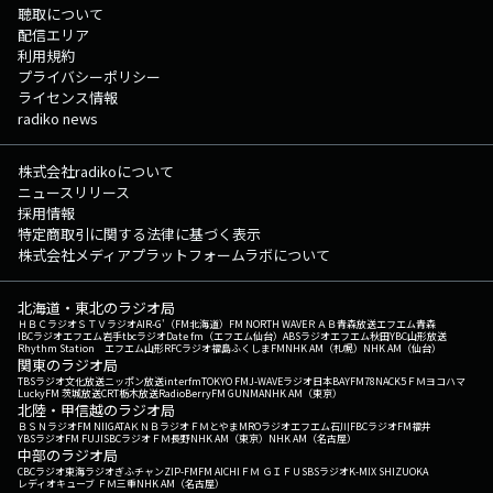
聴取について
配信エリア
利用規約
プライバシーポリシー
ライセンス情報
radiko news
株式会社radikoについて
ニュースリリース
採用情報
特定商取引に関する法律に基づく表示
株式会社メディアプラットフォームラボについて
北海道・東北のラジオ局
ＨＢＣラジオ
ＳＴＶラジオ
AIR-G'（FM北海道）
FM NORTH WAVE
ＲＡＢ青森放送
エフエム青森
IBCラジオ
エフエム岩手
tbcラジオ
Date fm（エフエム仙台）
ABSラジオ
エフエム秋田
YBC山形放送
Rhythm Station エフエム山形
RFCラジオ福島
ふくしまFM
NHK AM（札幌）
NHK AM（仙台）
関東のラジオ局
TBSラジオ
文化放送
ニッポン放送
interfm
TOKYO FM
J-WAVE
ラジオ日本
BAYFM78
NACK5
ＦＭヨコハマ
LuckyFM 茨城放送
CRT栃木放送
RadioBerry
FM GUNMA
NHK AM（東京）
北陸・甲信越のラジオ局
ＢＳＮラジオ
FM NIIGATA
ＫＮＢラジオ
ＦＭとやま
MROラジオ
エフエム石川
FBCラジオ
FM福井
YBSラジオ
FM FUJI
SBCラジオ
ＦＭ長野
NHK AM（東京）
NHK AM（名古屋）
中部のラジオ局
CBCラジオ
東海ラジオ
ぎふチャン
ZIP-FM
FM AICHI
ＦＭ ＧＩＦＵ
SBSラジオ
K-MIX SHIZUOKA
レディオキューブ ＦＭ三重
NHK AM（名古屋）