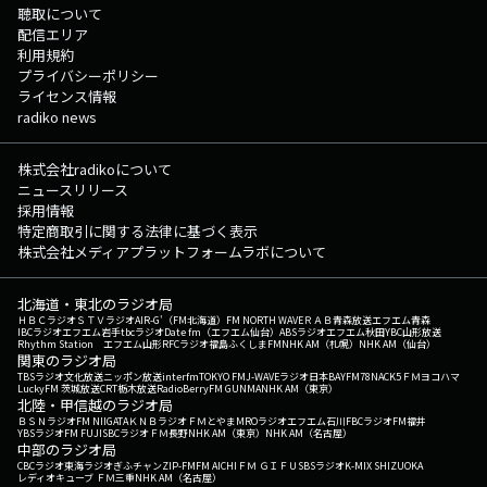
聴取について
配信エリア
利用規約
プライバシーポリシー
ライセンス情報
radiko news
株式会社radikoについて
ニュースリリース
採用情報
特定商取引に関する法律に基づく表示
株式会社メディアプラットフォームラボについて
北海道・東北のラジオ局
ＨＢＣラジオ
ＳＴＶラジオ
AIR-G'（FM北海道）
FM NORTH WAVE
ＲＡＢ青森放送
エフエム青森
IBCラジオ
エフエム岩手
tbcラジオ
Date fm（エフエム仙台）
ABSラジオ
エフエム秋田
YBC山形放送
Rhythm Station エフエム山形
RFCラジオ福島
ふくしまFM
NHK AM（札幌）
NHK AM（仙台）
関東のラジオ局
TBSラジオ
文化放送
ニッポン放送
interfm
TOKYO FM
J-WAVE
ラジオ日本
BAYFM78
NACK5
ＦＭヨコハマ
LuckyFM 茨城放送
CRT栃木放送
RadioBerry
FM GUNMA
NHK AM（東京）
北陸・甲信越のラジオ局
ＢＳＮラジオ
FM NIIGATA
ＫＮＢラジオ
ＦＭとやま
MROラジオ
エフエム石川
FBCラジオ
FM福井
YBSラジオ
FM FUJI
SBCラジオ
ＦＭ長野
NHK AM（東京）
NHK AM（名古屋）
中部のラジオ局
CBCラジオ
東海ラジオ
ぎふチャン
ZIP-FM
FM AICHI
ＦＭ ＧＩＦＵ
SBSラジオ
K-MIX SHIZUOKA
レディオキューブ ＦＭ三重
NHK AM（名古屋）