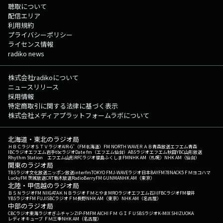
聴取について
配信エリア
利用規約
プライバシーポリシー
ライセンス情報
radiko news
株式会社radikoについて
ニュースリリース
採用情報
特定商取引に関する法律に基づく表示
株式会社メディアプラットフォームラボについて
北海道・東北のラジオ局
ＨＢＣラジオ
ＳＴＶラジオ
AIR-G'（FM北海道）
FM NORTH WAVE
ＲＡＢ青森放送
エフエム青森
IBCラジオ
エフエム岩手
tbcラジオ
Date fm（エフエム仙台）
ABSラジオ
エフエム秋田
YBC山形放送
Rhythm Station エフエム山形
RFCラジオ福島
ふくしまFM
NHK AM（札幌）
NHK AM（仙台）
関東のラジオ局
TBSラジオ
文化放送
ニッポン放送
interfm
TOKYO FM
J-WAVE
ラジオ日本
BAYFM78
NACK5
ＦＭヨコハマ
LuckyFM 茨城放送
CRT栃木放送
RadioBerry
FM GUNMA
NHK AM（東京）
北陸・甲信越のラジオ局
ＢＳＮラジオ
FM NIIGATA
ＫＮＢラジオ
ＦＭとやま
MROラジオ
エフエム石川
FBCラジオ
FM福井
YBSラジオ
FM FUJI
SBCラジオ
ＦＭ長野
NHK AM（東京）
NHK AM（名古屋）
中部のラジオ局
CBCラジオ
東海ラジオ
ぎふチャン
ZIP-FM
FM AICHI
ＦＭ ＧＩＦＵ
SBSラジオ
K-MIX SHIZUOKA
レディオキューブ ＦＭ三重
NHK AM（名古屋）