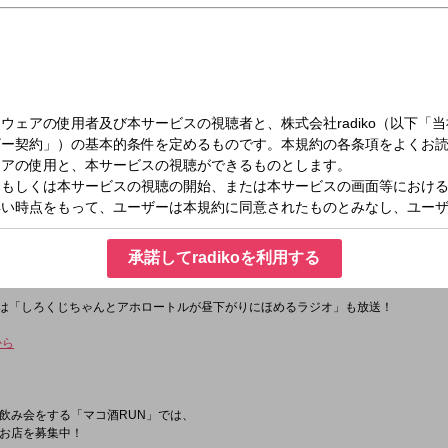
水）13:00～16:00
た斬り！一度聴いたらクセになる！ 北野誠が中高年リスナーとともにお送りする3
ろトラブるお年頃。
承諾してradikoを利用する
れど、テキトーにやればきっと楽しい時もある？そんな人生バラエティワイド！
0からは「しろくじちゃんとアホロートルが昼下がりにほめるラジオ」も放送！
から
飲み会をする「マコ酒RUN」では、
お店を募集中！