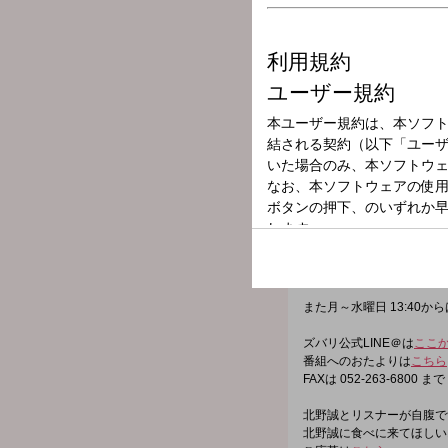
放送局
放送時間
2025年7月2日（
番組名
北野誠のズバリ
本音トークでズバっとぶっ
仕事・家庭・健康…いろい
いいことばかりじゃないけ
また月～水曜日 13:4
ズバリ公式LINE＠は
ここ
番組へのおたよりは
こちら
FAXは 052-263-6800 まで
北野誠とリスナーが自腹で
北野誠に食べに来てほしい