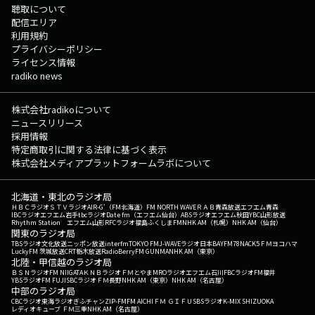
聴取について
配信エリア
利用規約
プライバシーポリシー
ライセンス情報
radiko news
株式会社radikoについて
ニュースリリース
採用情報
特定商取引に関する法律に基づく表示
株式会社メディアプラットフォームラボについて
北海道・東北のラジオ局
ＨＢＣラジオ
ＳＴＶラジオ
AIR-G'（FM北海道）
FM NORTH WAVE
ＲＡＢ青森放送
エフエム青森
IBCラジオ
エフエム岩手
tbcラジオ
Date fm（エフエム仙台）
ABSラジオ
エフエム秋田
YBC山形放送
Rhythm Station エフエム山形
RFCラジオ福島
ふくしまFM
NHK AM（札幌）
NHK AM（仙台）
関東のラジオ局
TBSラジオ
文化放送
ニッポン放送
interfm
TOKYO FM
J-WAVE
ラジオ日本
BAYFM78
NACK5
ＦＭヨコハマ
LuckyFM 茨城放送
CRT栃木放送
RadioBerry
FM GUNMA
NHK AM（東京）
北陸・甲信越のラジオ局
ＢＳＮラジオ
FM NIIGATA
ＫＮＢラジオ
ＦＭとやま
MROラジオ
エフエム石川
FBCラジオ
FM福井
YBSラジオ
FM FUJI
SBCラジオ
ＦＭ長野
NHK AM（東京）
NHK AM（名古屋）
中部のラジオ局
CBCラジオ
東海ラジオ
ぎふチャン
ZIP-FM
FM AICHI
ＦＭ ＧＩＦＵ
SBSラジオ
K-MIX SHIZUOKA
レディオキューブ ＦＭ三重
NHK AM（名古屋）