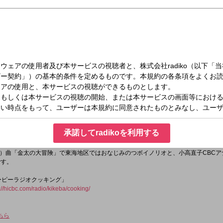
（金）09:00～11:55
聞けば聞くほど
オ自身の体験や、個々人の身の回りの日常など番組で取り上げる話題はすべて、リ
承諾してradikoを利用する
創っていく。送られてくるおたよりは全国から毎日300通余り。
アクションによって、番組はLIVE感あふれる究極の「井戸端会議｣！
）曲「金太の大冒険」で東海地区ではおなじみのつボイノリオと、小高直子CBCア
です。
ユーピーラジオクッキング」
://hicbc.com/radio/kikeba/cooking/
ちら