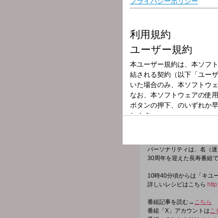
放送局
放送時間
2025年7月25日
番組名
つボイノリオの
世間の出来事、つボイノリ
「いま」そのもの。
一緒に聞き、一緒に番組を
コメントに関する即座のリ
パーソナリティは、名（迷
30周年を迎えた長寿番組
10時40分頃からは「キ
詳しいレシピはこちら
http
番組記事を読む→
こちら
番組「X」アカウントは
こ