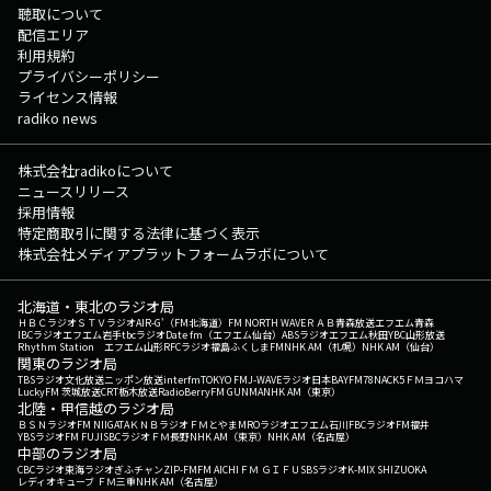
聴取について
配信エリア
利用規約
プライバシーポリシー
ライセンス情報
radiko news
株式会社radikoについて
ニュースリリース
採用情報
特定商取引に関する法律に基づく表示
株式会社メディアプラットフォームラボについて
北海道・東北のラジオ局
ＨＢＣラジオ
ＳＴＶラジオ
AIR-G'（FM北海道）
FM NORTH WAVE
ＲＡＢ青森放送
エフエム青森
IBCラジオ
エフエム岩手
tbcラジオ
Date fm（エフエム仙台）
ABSラジオ
エフエム秋田
YBC山形放送
Rhythm Station エフエム山形
RFCラジオ福島
ふくしまFM
NHK AM（札幌）
NHK AM（仙台）
関東のラジオ局
TBSラジオ
文化放送
ニッポン放送
interfm
TOKYO FM
J-WAVE
ラジオ日本
BAYFM78
NACK5
ＦＭヨコハマ
LuckyFM 茨城放送
CRT栃木放送
RadioBerry
FM GUNMA
NHK AM（東京）
北陸・甲信越のラジオ局
ＢＳＮラジオ
FM NIIGATA
ＫＮＢラジオ
ＦＭとやま
MROラジオ
エフエム石川
FBCラジオ
FM福井
YBSラジオ
FM FUJI
SBCラジオ
ＦＭ長野
NHK AM（東京）
NHK AM（名古屋）
中部のラジオ局
CBCラジオ
東海ラジオ
ぎふチャン
ZIP-FM
FM AICHI
ＦＭ ＧＩＦＵ
SBSラジオ
K-MIX SHIZUOKA
レディオキューブ ＦＭ三重
NHK AM（名古屋）