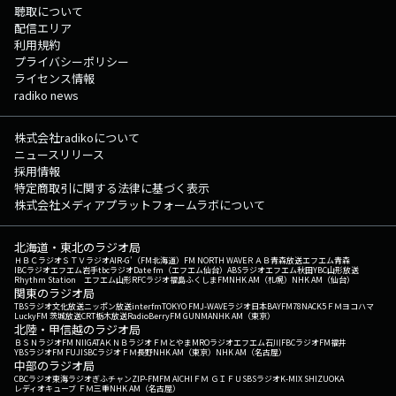
聴取について
配信エリア
利用規約
プライバシーポリシー
ライセンス情報
radiko news
株式会社radikoについて
ニュースリリース
採用情報
特定商取引に関する法律に基づく表示
株式会社メディアプラットフォームラボについて
北海道・東北のラジオ局
ＨＢＣラジオ
ＳＴＶラジオ
AIR-G'（FM北海道）
FM NORTH WAVE
ＲＡＢ青森放送
エフエム青森
IBCラジオ
エフエム岩手
tbcラジオ
Date fm（エフエム仙台）
ABSラジオ
エフエム秋田
YBC山形放送
Rhythm Station エフエム山形
RFCラジオ福島
ふくしまFM
NHK AM（札幌）
NHK AM（仙台）
関東のラジオ局
TBSラジオ
文化放送
ニッポン放送
interfm
TOKYO FM
J-WAVE
ラジオ日本
BAYFM78
NACK5
ＦＭヨコハマ
LuckyFM 茨城放送
CRT栃木放送
RadioBerry
FM GUNMA
NHK AM（東京）
北陸・甲信越のラジオ局
ＢＳＮラジオ
FM NIIGATA
ＫＮＢラジオ
ＦＭとやま
MROラジオ
エフエム石川
FBCラジオ
FM福井
YBSラジオ
FM FUJI
SBCラジオ
ＦＭ長野
NHK AM（東京）
NHK AM（名古屋）
中部のラジオ局
CBCラジオ
東海ラジオ
ぎふチャン
ZIP-FM
FM AICHI
ＦＭ ＧＩＦＵ
SBSラジオ
K-MIX SHIZUOKA
レディオキューブ ＦＭ三重
NHK AM（名古屋）