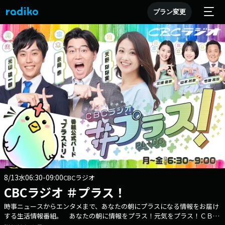
プラン変更
8/13
06:30-09:00
水
CBCラジオ
CBCラジオ ＃プラス！
時事ニュースからエンタメまで、あなたの朝にプラスになる情報をお届け
する生活情報番組。 あなたの朝に情報をプラス！元気をプラス！ＣＢＣ