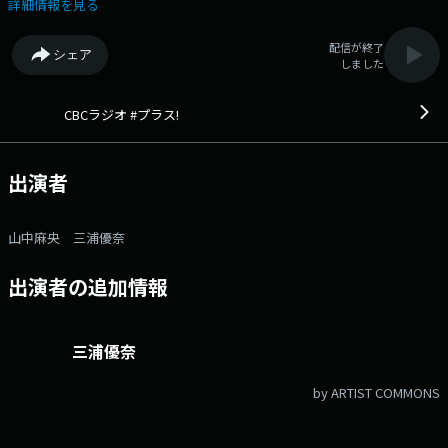
ラジオの朝は、「ＣＢＣラジオ #プラス！」 番組記事を読む→こち
詳細情報を見る
ら 番組へのおたよりは こちら FAXは 052-263-6800 まで
配信が終了
シェア
しました
CBCラジオ #プラス!
出演者
山中麻央 三浦優奈
出演者の追加情報
三浦優奈
by ARTIST COMMONS