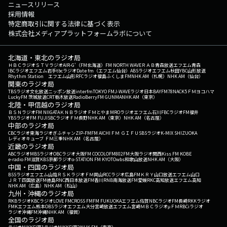
ニュースリリース
採用情報
特定商取引に関する法律に基づく表示
株式会社メディアプラットフォームラボについて
北海道・東北のラジオ局
ＨＢＣラジオ
ＳＴＶラジオ
AIR-G'（FM北海道）
FM NORTH WAVE
ＲＡＢ青森放送
エフエム青森
IBCラジオ
エフエム岩手
tbcラジオ
Date fm（エフエム仙台）
ABSラジオ
エフエム秋田
YBC山形放送
Rhythm Station エフエム山形
RFCラジオ福島
ふくしまFM
NHK AM（札幌）
NHK AM（仙台）
関東のラジオ局
TBSラジオ
文化放送
ニッポン放送
interfm
TOKYO FM
J-WAVE
ラジオ日本
BAYFM78
NACK5
ＦＭヨコハマ
LuckyFM 茨城放送
CRT栃木放送
RadioBerry
FM GUNMA
NHK AM（東京）
北陸・甲信越のラジオ局
ＢＳＮラジオ
FM NIIGATA
ＫＮＢラジオ
ＦＭとやま
MROラジオ
エフエム石川
FBCラジオ
FM福井
YBSラジオ
FM FUJI
SBCラジオ
ＦＭ長野
NHK AM（東京）
NHK AM（名古屋）
中部のラジオ局
CBCラジオ
東海ラジオ
ぎふチャン
ZIP-FM
FM AICHI
ＦＭ ＧＩＦＵ
SBSラジオ
K-MIX SHIZUOKA
レディオキューブ ＦＭ三重
NHK AM（名古屋）
近畿のラジオ局
ABCラジオ
MBSラジオ
OBCラジオ大阪
FM COCOLO
FM802
FM大阪
ラジオ関西
Kiss FM KOBE
e-radio FM滋賀
KBS京都ラジオ
α-STATION FM KYOTO
wbs和歌山放送
NHK AM（大阪）
中国・四国のラジオ局
BSSラジオ
エフエム山陰
ＲＳＫラジオ
ＦＭ岡山
RCCラジオ
広島FM
ＫＲＹ山口放送
エフエム山口
ＪＲＴ四国放送
FM徳島
RNC西日本放送
FM香川
RNB南海放送
FM愛媛
RKC高知放送
エフエム高知
NHK AM（広島）
NHK AM（松山）
九州・沖縄のラジオ局
RKBラジオ
KBCラジオ
LOVE FM
CROSS FM
FM FUKUOKA
エフエム佐賀
NBCラジオ
FM長崎
RKKラジオ
FMKエフエム熊本
OBSラジオ
エフエム大分
宮崎放送
エフエム宮崎
ＭＢＣラジオ
μＦＭ
RBCiラジオ
ラジオ沖縄
FM沖縄
NHK AM（福岡）
全国のラジオ局