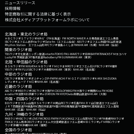
ニュースリリース
採用情報
特定商取引に関する法律に基づく表示
株式会社メディアプラットフォームラボについて
北海道・東北のラジオ局
ＨＢＣラジオ
ＳＴＶラジオ
AIR-G'（FM北海道）
FM NORTH WAVE
ＲＡＢ青森放送
エフエム青森
IBCラジオ
エフエム岩手
tbcラジオ
Date fm（エフエム仙台）
ABSラジオ
エフエム秋田
YBC山形放送
Rhythm Station エフエム山形
RFCラジオ福島
ふくしまFM
NHK AM（札幌）
NHK AM（仙台）
関東のラジオ局
TBSラジオ
文化放送
ニッポン放送
interfm
TOKYO FM
J-WAVE
ラジオ日本
BAYFM78
NACK5
ＦＭヨコハマ
LuckyFM 茨城放送
CRT栃木放送
RadioBerry
FM GUNMA
NHK AM（東京）
北陸・甲信越のラジオ局
ＢＳＮラジオ
FM NIIGATA
ＫＮＢラジオ
ＦＭとやま
MROラジオ
エフエム石川
FBCラジオ
FM福井
YBSラジオ
FM FUJI
SBCラジオ
ＦＭ長野
NHK AM（東京）
NHK AM（名古屋）
中部のラジオ局
CBCラジオ
東海ラジオ
ぎふチャン
ZIP-FM
FM AICHI
ＦＭ ＧＩＦＵ
SBSラジオ
K-MIX SHIZUOKA
レディオキューブ ＦＭ三重
NHK AM（名古屋）
近畿のラジオ局
ABCラジオ
MBSラジオ
OBCラジオ大阪
FM COCOLO
FM802
FM大阪
ラジオ関西
Kiss FM KOBE
e-radio FM滋賀
KBS京都ラジオ
α-STATION FM KYOTO
wbs和歌山放送
NHK AM（大阪）
中国・四国のラジオ局
BSSラジオ
エフエム山陰
ＲＳＫラジオ
ＦＭ岡山
RCCラジオ
広島FM
ＫＲＹ山口放送
エフエム山口
ＪＲＴ四国放送
FM徳島
RNC西日本放送
FM香川
RNB南海放送
FM愛媛
RKC高知放送
エフエム高知
NHK AM（広島）
NHK AM（松山）
九州・沖縄のラジオ局
RKBラジオ
KBCラジオ
LOVE FM
CROSS FM
FM FUKUOKA
エフエム佐賀
NBCラジオ
FM長崎
RKKラジオ
FMKエフエム熊本
OBSラジオ
エフエム大分
宮崎放送
エフエム宮崎
ＭＢＣラジオ
μＦＭ
RBCiラジオ
ラジオ沖縄
FM沖縄
NHK AM（福岡）
全国のラジオ局