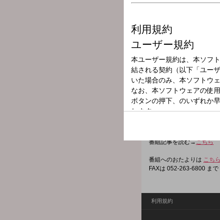
放送局
放送時間
2025年8月18日
番組名
CBCラジオ ＃
時事ニュースからエンタメ
あなたの朝に情報をプラス
番組記事を読む→
こちら
番組へのおたよりは
こち
FAXは 052-263-6800 まで
利用規約