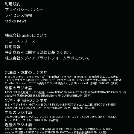
利用規約
プライバシーポリシー
ライセンス情報
radiko news
株式会社radikoについて
ニュースリリース
採用情報
特定商取引に関する法律に基づく表示
株式会社メディアプラットフォームラボについて
北海道・東北のラジオ局
ＨＢＣラジオ
ＳＴＶラジオ
AIR-G'（FM北海道）
FM NORTH WAVE
ＲＡＢ青森放送
エフエム青森
IBCラジオ
エフエム岩手
tbcラジオ
Date fm（エフエム仙台）
ABSラジオ
エフエム秋田
YBC山形放送
Rhythm Station エフエム山形
RFCラジオ福島
ふくしまFM
NHK AM（札幌）
NHK AM（仙台）
関東のラジオ局
TBSラジオ
文化放送
ニッポン放送
interfm
TOKYO FM
J-WAVE
ラジオ日本
BAYFM78
NACK5
ＦＭヨコハマ
LuckyFM 茨城放送
CRT栃木放送
RadioBerry
FM GUNMA
NHK AM（東京）
北陸・甲信越のラジオ局
ＢＳＮラジオ
FM NIIGATA
ＫＮＢラジオ
ＦＭとやま
MROラジオ
エフエム石川
FBCラジオ
FM福井
YBSラジオ
FM FUJI
SBCラジオ
ＦＭ長野
NHK AM（東京）
NHK AM（名古屋）
中部のラジオ局
CBCラジオ
東海ラジオ
ぎふチャン
ZIP-FM
FM AICHI
ＦＭ ＧＩＦＵ
SBSラジオ
K-MIX SHIZUOKA
レディオキューブ ＦＭ三重
NHK AM（名古屋）
近畿のラジオ局
ABCラジオ
MBSラジオ
OBCラジオ大阪
FM COCOLO
FM802
FM大阪
ラジオ関西
Kiss FM KOBE
e-radio FM滋賀
KBS京都ラジオ
α-STATION FM KYOTO
wbs和歌山放送
NHK AM（大阪）