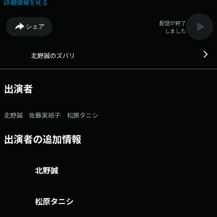
いろいろトラブるお年頃。 いいことばかりじゃないけれど、テキトーに
詳細情報を見る
やればきっと楽しい時もある？そんな人生バラエティワイド！ また月
～水曜日 13:40からは「しろくじちゃんとアホロートルが昼下がりにほめ
配信が終了
シェア
るラジオ」も放送！ ズバリ公式LINE＠はここから 番組へのおたより
しました
はこちら FAXは 052-263-6800 まで 北野誠とリスナーが自腹で飲み会
をする「マコ酒RUN」では、 北野誠に食べに来てほしいお店を募集
中！ ご応募はこちら
北野誠のズバリ
出演者
北野誠 佐藤実絵子 松原タニシ
出演者の追加情報
北野誠
松原タニシ