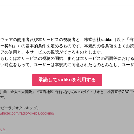
（水）09:00～11:55
聞けば聞くほど
オ自身の体験や、個々人の身の回りの日常など番組で取り上げる話題はすべて、リ
承諾してradikoを利用する
創っていく。送られてくるおたよりは全国から毎日300通余り。
アクションによって、番組はLIVE感あふれる究極の「井戸端会議｣！
）曲「金太の大冒険」で東海地区ではおなじみのつボイノリオと、小高直子CBCア
です。
ユーピーラジオクッキング」
://hicbc.com/radio/kikeba/cooking/
ちら