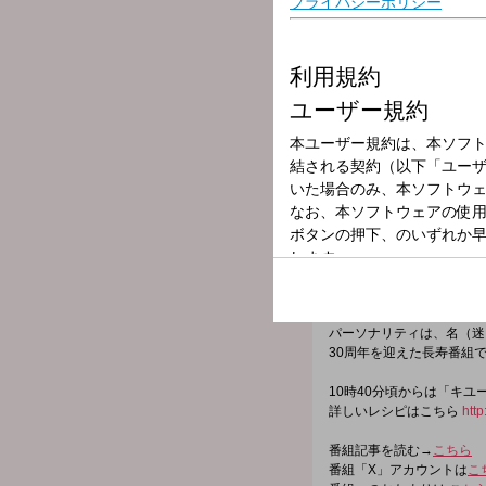
放送局
放送時間
2025年8月27日
番組名
つボイノリオの
世間の出来事、つボイノリ
「いま」そのもの。
一緒に聞き、一緒に番組を
コメントに関する即座のリ
パーソナリティは、名（迷
30周年を迎えた長寿番組
10時40分頃からは「キ
詳しいレシピはこちら
http
番組記事を読む→
こちら
番組「X」アカウントは
こ