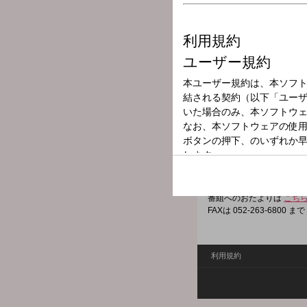
放送局
放送時間
2025年9月13日
番組名
大石邦彦のNOW 
CBCテレビ「チャント！
みなさんのお困り事が解消
番組へのおたよりは
こち
FAXは 052-263-6800 まで
利用規約