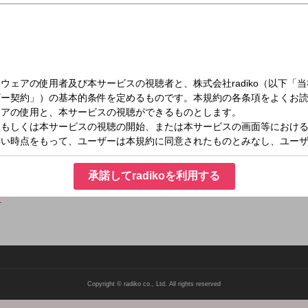
（土）11:40～11:55
ON SHARE！
」の大石邦彦アナウンサーがリスナーからのお困り事をなんでもリサーチ！
される!?
承諾してradikoを利用する
ら
Copyright © radiko co., Ltd. All rights reserved