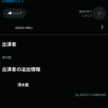
鎖」を楽しむ30分。 おすすめの楽曲、ミクの仲間たち、季節ならではの
詳細情報を見る
情報もたっぷりお届けします！ 番組「X」アカウントはこちら 番組
記事を読む→こちら 番組へのおたよりは こちら FAXは 052-263-6800
配信が終了
シェア
まで
しました
RADIO MIKU
出演者
清水藍
出演者の追加情報
清水藍
by ARTIST COMMONS