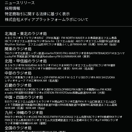
ニュースリリース
採用情報
特定商取引に関する法律に基づく表示
株式会社メディアプラットフォームラボについて
北海道・東北のラジオ局
ＨＢＣラジオ
ＳＴＶラジオ
AIR-G'（FM北海道）
FM NORTH WAVE
ＲＡＢ青森放送
エフエム青森
IBCラジオ
エフエム岩手
tbcラジオ
Date fm（エフエム仙台）
ABSラジオ
エフエム秋田
YBC山形放送
Rhythm Station エフエム山形
RFCラジオ福島
ふくしまFM
NHK AM（札幌）
NHK AM（仙台）
関東のラジオ局
TBSラジオ
文化放送
ニッポン放送
interfm
TOKYO FM
J-WAVE
ラジオ日本
BAYFM78
NACK5
ＦＭヨコハマ
LuckyFM 茨城放送
CRT栃木放送
RadioBerry
FM GUNMA
NHK AM（東京）
北陸・甲信越のラジオ局
ＢＳＮラジオ
FM NIIGATA
ＫＮＢラジオ
ＦＭとやま
MROラジオ
エフエム石川
FBCラジオ
FM福井
YBSラジオ
FM FUJI
SBCラジオ
ＦＭ長野
NHK AM（東京）
NHK AM（名古屋）
中部のラジオ局
CBCラジオ
東海ラジオ
ぎふチャン
ZIP-FM
FM AICHI
ＦＭ ＧＩＦＵ
SBSラジオ
K-MIX SHIZUOKA
レディオキューブ ＦＭ三重
NHK AM（名古屋）
近畿のラジオ局
ABCラジオ
MBSラジオ
OBCラジオ大阪
FM COCOLO
FM802
FM大阪
ラジオ関西
Kiss FM KOBE
e-radio FM滋賀
KBS京都ラジオ
α-STATION FM KYOTO
wbs和歌山放送
NHK AM（大阪）
中国・四国のラジオ局
BSSラジオ
エフエム山陰
ＲＳＫラジオ
ＦＭ岡山
RCCラジオ
広島FM
ＫＲＹ山口放送
エフエム山口
ＪＲＴ四国放送
FM徳島
RNC西日本放送
FM香川
RNB南海放送
FM愛媛
RKC高知放送
エフエム高知
NHK AM（広島）
NHK AM（松山）
九州・沖縄のラジオ局
RKBラジオ
KBCラジオ
LOVE FM
CROSS FM
FM FUKUOKA
エフエム佐賀
NBCラジオ
FM長崎
RKKラジオ
FMKエフエム熊本
OBSラジオ
エフエム大分
宮崎放送
エフエム宮崎
ＭＢＣラジオ
μＦＭ
RBCiラジオ
ラジオ沖縄
FM沖縄
NHK AM（福岡）
全国のラジオ局