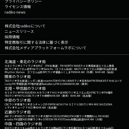
プライバシーポリシー
ライセンス情報
radiko news
株式会社radikoについて
ニュースリリース
採用情報
特定商取引に関する法律に基づく表示
株式会社メディアプラットフォームラボについて
北海道・東北のラジオ局
ＨＢＣラジオ
ＳＴＶラジオ
AIR-G'（FM北海道）
FM NORTH WAVE
ＲＡＢ青森放送
エフエム青森
IBCラジオ
エフエム岩手
tbcラジオ
Date fm（エフエム仙台）
ABSラジオ
エフエム秋田
YBC山形放送
Rhythm Station エフエム山形
RFCラジオ福島
ふくしまFM
NHK AM（札幌）
NHK AM（仙台）
関東のラジオ局
TBSラジオ
文化放送
ニッポン放送
interfm
TOKYO FM
J-WAVE
ラジオ日本
BAYFM78
NACK5
ＦＭヨコハマ
LuckyFM 茨城放送
CRT栃木放送
RadioBerry
FM GUNMA
NHK AM（東京）
北陸・甲信越のラジオ局
ＢＳＮラジオ
FM NIIGATA
ＫＮＢラジオ
ＦＭとやま
MROラジオ
エフエム石川
FBCラジオ
FM福井
YBSラジオ
FM FUJI
SBCラジオ
ＦＭ長野
NHK AM（東京）
NHK AM（名古屋）
中部のラジオ局
CBCラジオ
東海ラジオ
ぎふチャン
ZIP-FM
FM AICHI
ＦＭ ＧＩＦＵ
SBSラジオ
K-MIX SHIZUOKA
レディオキューブ ＦＭ三重
NHK AM（名古屋）
近畿のラジオ局
ABCラジオ
MBSラジオ
OBCラジオ大阪
FM COCOLO
FM802
FM大阪
ラジオ関西
Kiss FM KOBE
e-radio FM滋賀
KBS京都ラジオ
α-STATION FM KYOTO
wbs和歌山放送
NHK AM（大阪）
中国・四国のラジオ局
BSSラジオ
エフエム山陰
ＲＳＫラジオ
ＦＭ岡山
RCCラジオ
広島FM
ＫＲＹ山口放送
エフエム山口