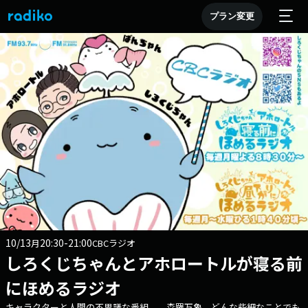
プラン変更
10/13
20:30-21:00
月
CBCラジオ
しろくじちゃんとアホロートルが寝る前
にほめるラジオ
キャラクターと人間の不思議な番組。 森羅万象、どんな些細なことでも