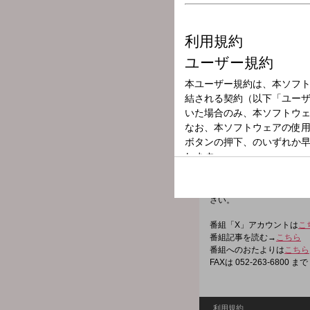
放送局
放送時間
2025年11月6日
番組名
ドラ魂キング
「超ド級、スポーツエンタ
とれたて最新のドラゴンズ
CBCのスポーツアナウン
さい。
番組「X」アカウントは
こ
番組記事を読む→
こちら
番組へのおたよりは
こちら
FAXは 052-263-6800 まで
利用規約