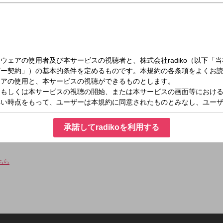
（木）16:00～19:00
」がコンセプト！
情報を中心としたスポーツ情報番組。
承諾してradikoを利用する
サーの面々と加藤里奈、三浦優奈、安藤渚七のドラ魂3人娘が織りなす丁々発止のス
ちら