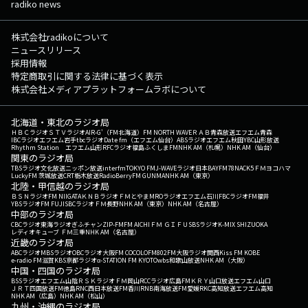
radiko news
株式会社radikoについて
ニュースリリース
採用情報
特定商取引に関する法律に基づく表示
株式会社メディアプラットフォームラボについて
北海道・東北のラジオ局
ＨＢＣラジオ
ＳＴＶラジオ
AIR-G'（FM北海道）
FM NORTH WAVE
ＲＡＢ青森放送
エフエム青森
IBCラジオ
エフエム岩手
tbcラジオ
Date fm（エフエム仙台）
ABSラジオ
エフエム秋田
YBC山形放送
Rhythm Station エフエム山形
RFCラジオ福島
ふくしまFM
NHK AM（札幌）
NHK AM（仙台）
関東のラジオ局
TBSラジオ
文化放送
ニッポン放送
interfm
TOKYO FM
J-WAVE
ラジオ日本
BAYFM78
NACK5
ＦＭヨコハマ
LuckyFM 茨城放送
CRT栃木放送
RadioBerry
FM GUNMA
NHK AM（東京）
北陸・甲信越のラジオ局
ＢＳＮラジオ
FM NIIGATA
ＫＮＢラジオ
ＦＭとやま
MROラジオ
エフエム石川
FBCラジオ
FM福井
YBSラジオ
FM FUJI
SBCラジオ
ＦＭ長野
NHK AM（東京）
NHK AM（名古屋）
中部のラジオ局
CBCラジオ
東海ラジオ
ぎふチャン
ZIP-FM
FM AICHI
ＦＭ ＧＩＦＵ
SBSラジオ
K-MIX SHIZUOKA
レディオキューブ ＦＭ三重
NHK AM（名古屋）
近畿のラジオ局
ABCラジオ
MBSラジオ
OBCラジオ大阪
FM COCOLO
FM802
FM大阪
ラジオ関西
Kiss FM KOBE
e-radio FM滋賀
KBS京都ラジオ
α-STATION FM KYOTO
wbs和歌山放送
NHK AM（大阪）
中国・四国のラジオ局
BSSラジオ
エフエム山陰
ＲＳＫラジオ
ＦＭ岡山
RCCラジオ
広島FM
ＫＲＹ山口放送
エフエム山口
ＪＲＴ四国放送
FM徳島
RNC西日本放送
FM香川
RNB南海放送
FM愛媛
RKC高知放送
エフエム高知
NHK AM（広島）
NHK AM（松山）
九州・沖縄のラジオ局