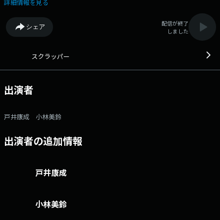
番組です。 番組へのおたよりは こちら
詳細情報を見る
配信が終了
シェア
しました
スクラッパー
出演者
戸井康成 小林美鈴
出演者の追加情報
戸井康成
小林美鈴