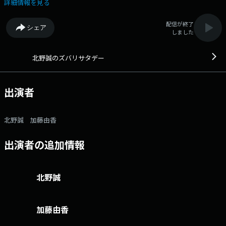
します！ 「スポーツ＆エンタメニュース」では、1週間のスポーツと
詳細情報を見る
エンタメニュースを戸井康成と楽しく振り返ります！ ズバリは土曜日
も聞き逃せません!! ズバリ公式LINE＠はここから 番組へのおたより
配信が終了
シェア
はこちら FAXは 052-263-6800 まで ---------------------------------------
しました
--------------------- 11時22分頃からは、「中日信用金庫プレゼンツ であ
い ふれあい 探検隊!!」 内田俊宏（中京大学客員教授）と加藤由香アナ
が、周りの人に自慢できるような情報をお届けします。 おたよりは こち
北野誠のズバリサタデー
ら FAXは052-263-6800 まで --------------------------------------------------
----------
出演者
北野誠 加藤由香
出演者の追加情報
北野誠
加藤由香