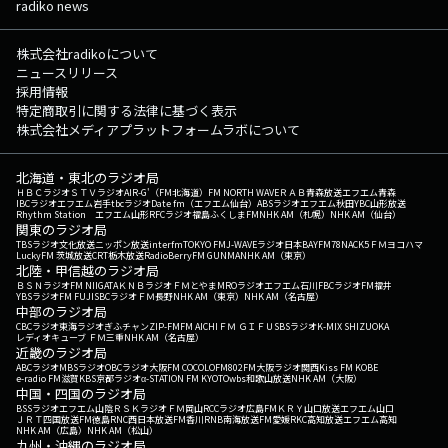
radiko news
株式会社radikoについて
ニュースリリース
採用情報
特定商取引に関する法律に基づく表示
株式会社メディアプラットフォームラボについて
北海道・東北のラジオ局
ＨＢＣラジオ
ＳＴＶラジオ
AIR-G'（FM北海道）
FM NORTH WAVE
ＲＡＢ青森放送
エフエム青森
IBCラジオ
エフエム岩手
tbcラジオ
Date fm（エフエム仙台）
ABSラジオ
エフエム秋田
YBC山形放送
Rhythm Station エフエム山形
RFCラジオ福島
ふくしまFM
NHK AM（札幌）
NHK AM（仙台）
関東のラジオ局
TBSラジオ
文化放送
ニッポン放送
interfm
TOKYO FM
J-WAVE
ラジオ日本
BAYFM78
NACK5
ＦＭヨコハマ
LuckyFM 茨城放送
CRT栃木放送
RadioBerry
FM GUNMA
NHK AM（東京）
北陸・甲信越のラジオ局
ＢＳＮラジオ
FM NIIGATA
ＫＮＢラジオ
ＦＭとやま
MROラジオ
エフエム石川
FBCラジオ
FM福井
YBSラジオ
FM FUJI
SBCラジオ
ＦＭ長野
NHK AM（東京）
NHK AM（名古屋）
中部のラジオ局
CBCラジオ
東海ラジオ
ぎふチャン
ZIP-FM
FM AICHI
ＦＭ ＧＩＦＵ
SBSラジオ
K-MIX SHIZUOKA
レディオキューブ ＦＭ三重
NHK AM（名古屋）
近畿のラジオ局
ABCラジオ
MBSラジオ
OBCラジオ大阪
FM COCOLO
FM802
FM大阪
ラジオ関西
Kiss FM KOBE
e-radio FM滋賀
KBS京都ラジオ
α-STATION FM KYOTO
wbs和歌山放送
NHK AM（大阪）
中国・四国のラジオ局
BSSラジオ
エフエム山陰
ＲＳＫラジオ
ＦＭ岡山
RCCラジオ
広島FM
ＫＲＹ山口放送
エフエム山口
ＪＲＴ四国放送
FM徳島
RNC西日本放送
FM香川
RNB南海放送
FM愛媛
RKC高知放送
エフエム高知
NHK AM（広島）
NHK AM（松山）
九州・沖縄のラジオ局