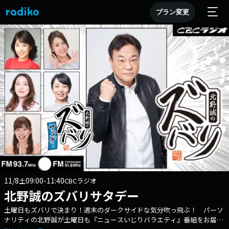
プラン変更
11/8
09:00-11:40
土
CBCラジオ
北野誠のズバリサタデー
土曜日もズバリで決まり！週末のダークサイドな気分吹っ飛ぶ！ パーソ
ナリティの北野誠が土曜日も『ニュースいじりバラエティ』番組をお届け