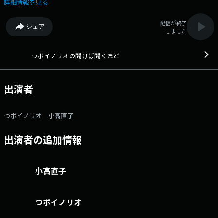
もの。 一緒に聞き、一緒に番組を創っていく。送られてくるおたよりは
詳細情報を見る
全国から毎日300通余り。 コメントに関する即座のリアクションによっ
て、番組はLIVE感あふれる究極の「井戸端会議」！ パーソナリティは、
配信が終了
シェア
名（迷）曲「金太の大冒険」で東海地区ではおなじみのつボイノリオと、
しました
小高直子CBCアナウンサーの名コンビ。 30周年を迎えた長寿番組で
す。 10時40分頃からは「キユーピーラジオクッキング」 詳しいレシ
ピはこちら http://hicbc.com/radio/kikeba/cooking/ 番組記事を読む
つボイノリオの聞けば聞くほど
→こちら 番組「X」アカウントはこちら 番組へのおたよりは こちら
FAXは 052-263-6800 まで
出演者
つボイノリオ 小高直子
出演者の追加情報
小高直子
つボイノリオ