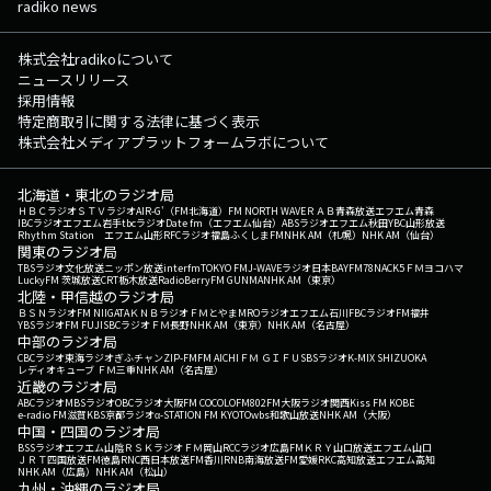
radiko news
株式会社radikoについて
ニュースリリース
採用情報
特定商取引に関する法律に基づく表示
株式会社メディアプラットフォームラボについて
北海道・東北のラジオ局
ＨＢＣラジオ
ＳＴＶラジオ
AIR-G'（FM北海道）
FM NORTH WAVE
ＲＡＢ青森放送
エフエム青森
IBCラジオ
エフエム岩手
tbcラジオ
Date fm（エフエム仙台）
ABSラジオ
エフエム秋田
YBC山形放送
Rhythm Station エフエム山形
RFCラジオ福島
ふくしまFM
NHK AM（札幌）
NHK AM（仙台）
関東のラジオ局
TBSラジオ
文化放送
ニッポン放送
interfm
TOKYO FM
J-WAVE
ラジオ日本
BAYFM78
NACK5
ＦＭヨコハマ
LuckyFM 茨城放送
CRT栃木放送
RadioBerry
FM GUNMA
NHK AM（東京）
北陸・甲信越のラジオ局
ＢＳＮラジオ
FM NIIGATA
ＫＮＢラジオ
ＦＭとやま
MROラジオ
エフエム石川
FBCラジオ
FM福井
YBSラジオ
FM FUJI
SBCラジオ
ＦＭ長野
NHK AM（東京）
NHK AM（名古屋）
中部のラジオ局
CBCラジオ
東海ラジオ
ぎふチャン
ZIP-FM
FM AICHI
ＦＭ ＧＩＦＵ
SBSラジオ
K-MIX SHIZUOKA
レディオキューブ ＦＭ三重
NHK AM（名古屋）
近畿のラジオ局
ABCラジオ
MBSラジオ
OBCラジオ大阪
FM COCOLO
FM802
FM大阪
ラジオ関西
Kiss FM KOBE
e-radio FM滋賀
KBS京都ラジオ
α-STATION FM KYOTO
wbs和歌山放送
NHK AM（大阪）
中国・四国のラジオ局
BSSラジオ
エフエム山陰
ＲＳＫラジオ
ＦＭ岡山
RCCラジオ
広島FM
ＫＲＹ山口放送
エフエム山口
ＪＲＴ四国放送
FM徳島
RNC西日本放送
FM香川
RNB南海放送
FM愛媛
RKC高知放送
エフエム高知
NHK AM（広島）
NHK AM（松山）
九州・沖縄のラジオ局